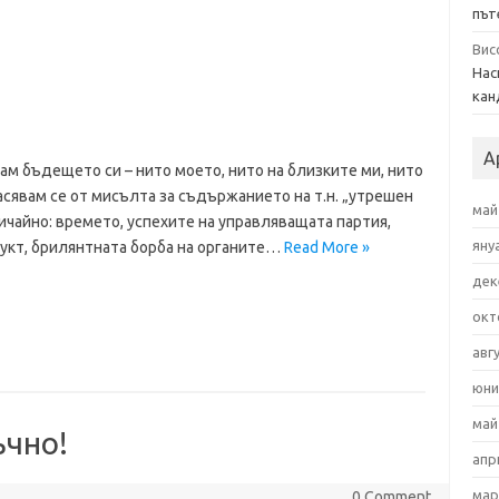
път
Вис
Нас
кан
А
нам бъдещето си – нито моето, нито на близките ми, нито
асявам се от мисълта за съдържанието на т.н. „утрешен
май
бичайно: времето, успехите на управляващата партия,
яну
укт, брилянтната борба на органите…
Read More »
дек
окт
авг
юни
май
ъчно!
апр
мар
0 Comment