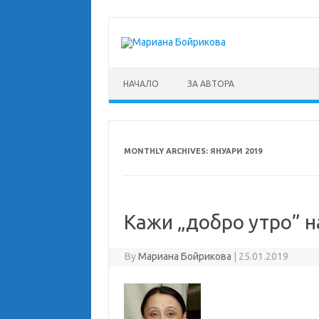
Skip
to
content
НАЧАЛО
ЗА АВТОРА
MONTHLY ARCHIVES:
ЯНУАРИ 2019
Кажи „добро утро” н
By
Мариана Бойрикова
|
25.01.2019