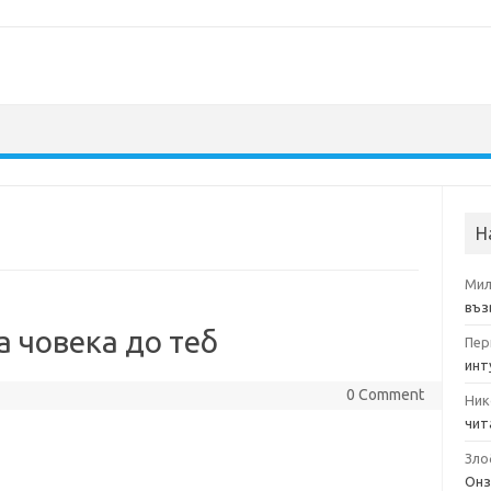
Н
Мил
въз
а човека до теб
Пер
инт
0 Comment
Ник
чит
Зло
Онз