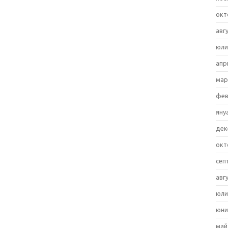
окт
авг
юли
апр
мар
фев
яну
дек
окт
сеп
авг
юли
юни
май