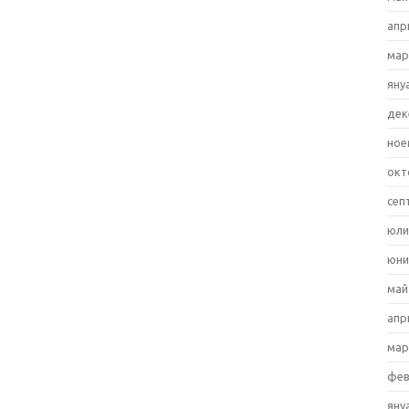
апр
мар
яну
дек
ное
окт
сеп
юли
юни
май
апр
мар
фев
яну