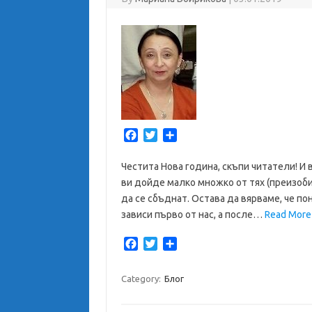
F
T
S
a
w
h
c
i
a
Честита Нова година, скъпи читатели! И 
e
t
r
ви дойде малко множко от тях (преизоби
b
t
e
да се сбъднат. Остава да вярваме, че по
o
e
зависи първо от нас, а после…
Read More
o
r
k
F
T
S
a
w
h
c
i
a
Category:
Блог
e
t
r
b
t
e