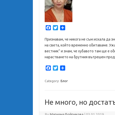
F
T
S
a
w
h
c
i
a
Признавам, че никога не съм искала да з
e
t
r
на света, който временно обитаваме. Уж
b
t
e
вестник” и знам, че хубавото там ще е о
o
e
нарастването на брутния вътрешен прод
o
r
k
F
T
S
a
w
h
c
i
a
Category:
Блог
e
t
r
b
t
e
o
e
o
r
Не много, но достат
k
By
Мариана Бойрикова
|
03.01.2019