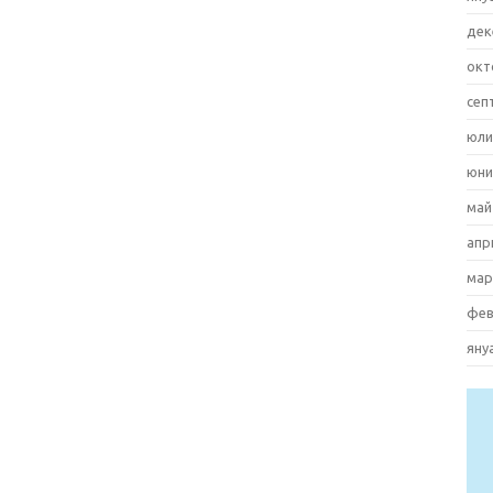
дек
окт
сеп
юли
юни
май
апр
мар
фев
яну