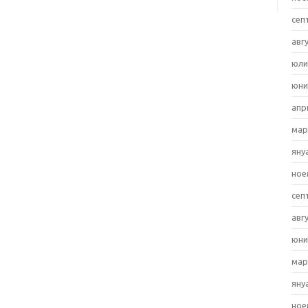
сеп
авг
юли
юни
апр
мар
яну
ное
сеп
авг
юни
мар
яну
ное