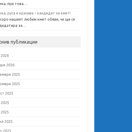
ека, при това…
ока, руса и красива – кандидат за кмет!
коро нашият любим кмет обяви, че ще се
дидатира за…
рхив публикации
 2026
ари 2026
ември 2025
омври 2025
уст 2025
 2025
 2025
ил 2025
т 2025