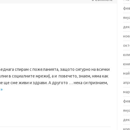
фев
яну
дек
ное
окт
юли
юни
веднага спирам с пожеланията, защото сигурно на всички
май
лни в социалните мрежи), а и повечето, знаем, няма как
апр
не ще сме живи и здрави. А другото … нека си признаем,
 »
мар
фев
яну
дек
ное