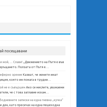
ай посещавани
и мой, … Слави!
„Движението на Пътя е във
връщането. Ползата от Пътя е…
иферно зрение
Казват, че жените имат
уиция, която им помага в трудни…
ой не е съвършен
Ако си мислите, уважаеми
атели, че с това заглавие искам…
бодневните записки на една гневна „кучка”
и ден, като пресичах на една пешеходна