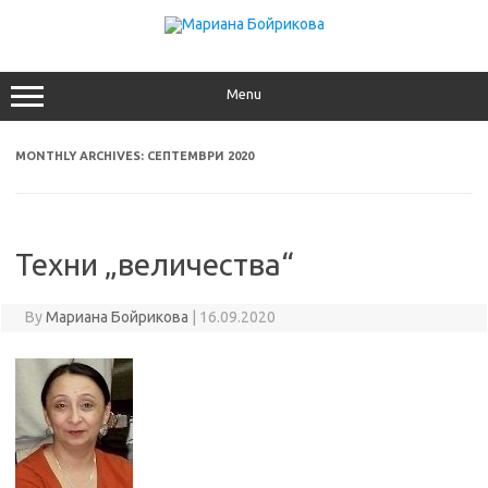
Skip
to
content
Menu
MONTHLY ARCHIVES:
СЕПТЕМВРИ 2020
Техни „величества“
By
Мариана Бойрикова
|
16.09.2020