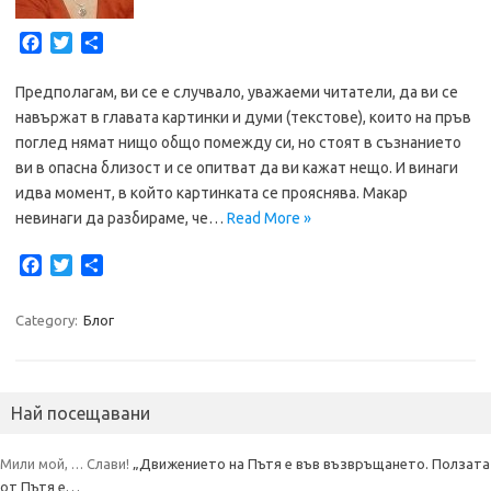
F
T
S
a
w
h
c
i
a
Предполагам, ви се е случвало, уважаеми читатели, да ви се
e
t
r
навържат в главата картинки и думи (текстове), които на пръв
b
t
e
поглед нямат нищо общо помежду си, но стоят в съзнанието
o
e
ви в опасна близост и се опитват да ви кажат нещо. И винаги
o
r
идва момент, в който картинката се прояснява. Макар
k
невинаги да разбираме, че…
Read More »
F
T
S
a
w
h
c
i
a
Category:
Блог
e
t
r
b
t
e
o
e
o
r
Най посещавани
k
Мили мой, … Слави!
„Движението на Пътя е във възвръщането. Ползата
от Пътя е…