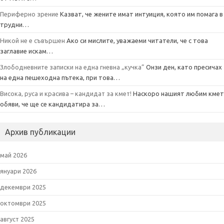
Периферно зрение
Казват, че жените имат интуиция, която им помага в
трудни…
Никой не е съвършен
Ако си мислите, уважаеми читатели, че с това
заглавие искам…
Злободневните записки на една гневна „кучка”
Онзи ден, като пресичах
на една пешеходна пътека, при това…
Висока, руса и красива – кандидат за кмет!
Наскоро нашият любим кмет
обяви, че ще се кандидатира за…
Архив публикации
май 2026
януари 2026
декември 2025
октомври 2025
август 2025