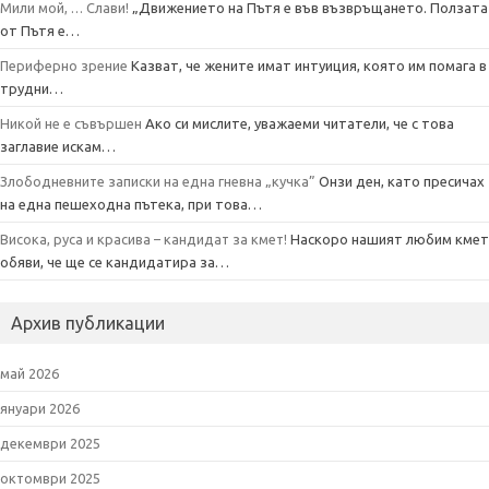
Мили мой, … Слави!
„Движението на Пътя е във възвръщането. Ползата
от Пътя е…
Периферно зрение
Казват, че жените имат интуиция, която им помага в
трудни…
Никой не е съвършен
Ако си мислите, уважаеми читатели, че с това
заглавие искам…
Злободневните записки на една гневна „кучка”
Онзи ден, като пресичах
на една пешеходна пътека, при това…
Висока, руса и красива – кандидат за кмет!
Наскоро нашият любим кмет
обяви, че ще се кандидатира за…
Архив публикации
май 2026
януари 2026
декември 2025
октомври 2025