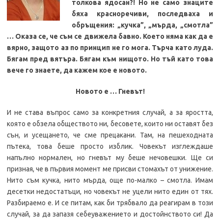
толкова ядосан?! Но не само знаците
бяха красноречиви, последваха и
обръщения: „кучка”, „мърда, „смотла”
… Оказа се, че съм се движела бавно. Което няма как да е
вярно, защото аз по принцип не го мога. Търча като луда.
Бягам пред вятъра. Бягам към
нищото. Но тъй като това
вече го знаете, да кажем кое е новото.
Новото е … Гневът!
И не става въпрос само за конкретния случай, а за яростта,
която е обзела обществото ни, бесовете, които ни оставят без
сън, и усещането, че сме прецакани. Там, на пешеходната
пътека, това беше просто изблик. Човекът изглеждаше
напълно нормален, но гневът му беше нечовешки. Ще си
призная, че в първия момент ме присви стомахът от унижение.
Нито съм кучка, нито мърда, още по-малко – смотла. Имам
десетки недостатъци, но човекът не уцели нито един от тях.
Разбираемо е. И се питам, как би трябвало да реагирам в този
случай, за да запазя себеуважението и достойнството си! Да