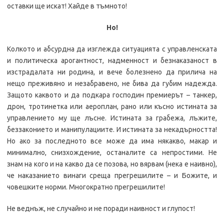
оставки ще искат! Хайде в тъмното!
Но!
Колкото и абсурдна да изглежда ситуацията с управленската
и политическа арогантност, надменност и безнаказаност в
изстрадалата ни родина, и вече болезнено да прилича на
нещо преживяно и незабравено, не бива да губим надежда.
Защото каквото и да подкара господин премиерът – танкер,
дрон, тротинетка или аероплан, рано или късно истината за
управлението му ще лъсне. Истината за грабежа, лъжите,
беззаконието и манипулациите. И истината за некадърността!
Но ако за последното все може да има някакво, макар и
минимално, снизхождение, останалите са непростими. Не
знам на кого и на какво да се позова, но вярвам (нека е наивно),
че наказанието винаги среща прегрешилите – и Божите, и
човешките норми. Многократно прегрешилите!
Не веднъж, не случайно и не поради наивност и глупост!