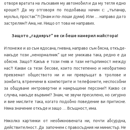
отворя вратата на лъскавия му автомобил и да му тегля едно
кроше?! Да му отговоря по подобаваш начин с: „тъпанар,
мухльо, простак”?! (Знам и по-лоши думи). Или … направо да го
застрелям?! Ама, не. Нищо от това не направих.
Защото „гаднярът” не си беше намерил майстора!
И понеже и аз съм ядосана, гневна, направо съм бясна, откъде-
накъде този „ненормалник” ще ме унижава така, редно е да
обясня. Защо?! Какъв е този гняв и тази нетърпимост между
нас?! Какви са тези бесове, които постепенно и необратимо
превземат обществото ни и ни превръщат в тролове и
зомбита, втренчени в компютрите и телефоните, неспособни
за общуване интровертни и намръщени персони?! Какво се
случва, накъде вървим!? Знам, че звучи пресилено, но сигурно
и вие мислите така, когато подобно поведение ви притисне.
Няма значение откъде и защо … Всъщност, има.
Няколко картинки от необикновената ни, почти абсурдна,
действителност. Да започнем с правосъдния ни министър. Не