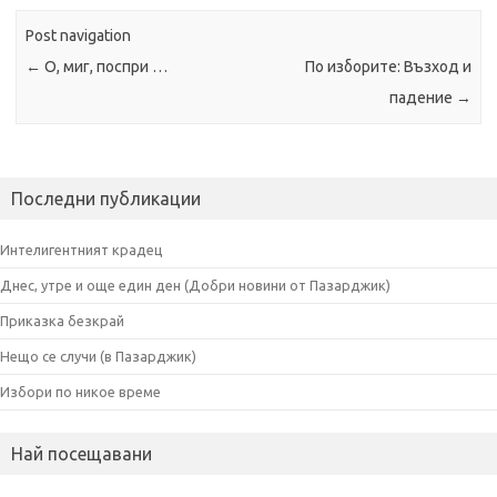
o
r
k
Post navigation
←
О, миг, поспри …
По изборите: Възход и
падение
→
Последни публикации
Интелигентният крадец
Днес, утре и още един ден (Добри новини от Пазарджик)
Приказка безкрай
Нещо се случи (в Пазарджик)
Избори по никое време
Най посещавани