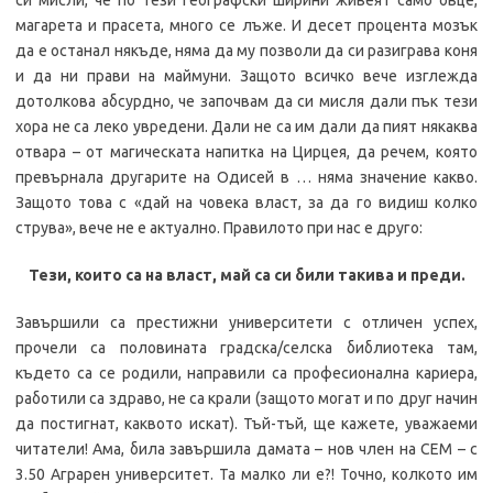
си мисли, че по тези географски ширини живеят само овце,
магарета и прасета, много се лъже. И десет процента мозък
да е останал някъде, няма да му позволи да си разиграва коня
и да ни прави на маймуни. Защото всичко вече изглежда
дотолкова абсурдно, че започвам да си мисля дали пък тези
хора не са леко увредени. Дали не са им дали да пият някаква
отвара – от магическата напитка на Цирцея, да речем, която
превърнала другарите на Одисей в … няма значение какво.
Защото това с «дай на човека власт, за да го видиш колко
струва», вече не е актуално. Правилото при нас е друго:
Тези, които са на власт, май са си били такива и преди.
Завършили са престижни университети с отличен успех,
прочели са половината градска/селска библиотека там,
където са се родили, направили са професионална кариера,
работили са здраво, не са крали (защото могат и по друг начин
да постигнат, каквото искат). Тъй-тъй, ще кажете, уважаеми
читатели! Ама, била завършила дамата – нов член на СЕМ – с
3.50 Аграрен университет. Та малко ли е?! Точно, колкото им