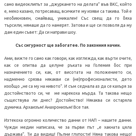
само видеоклипът за „джуркането на делата” във ВКС, който
е, меко казано, потресаващ, всичките му изяви са такива. Той е
необикновен, смайващ, уникален! Със свещ да го бяха
търсили, нямаше да го намерят. Затова и ще си позволя да му
дам един съвет: Да си направи шоу.
Със сигурност ще забогатее. По законния начин.
Ами, вижте го само как говори, как изглежда, как върти очите,
как се опитва да целуне ръката на Големия бос при
назначението си, как, от висотата на положението си,
надменно срязва някакви си (не)професионалисти, дето
изобщо „не са му на нивото”. И съм седнала аз да се кахъря за
достойнството си, че ме нарекоха мърда. Та такова нещо
съществува ли днес? Достойнство! Някаква си остаряла
думичка. Архаизъм! Анахронизъм! Все тая.
Изтекоха огромно количество данни от НАП – нашите данни.
Чужди медии написаха, че за първи път „е хакната цяла
държава”. Ти да видиш! Пълни глупости! Няма такова нещо!