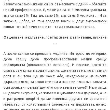
Хакнати са само някакви си 3% от масивите с данни – обясниха
ни най-професионално. Е, може да са на 5 милиона граждани,
ама са само 3%. Така де, само 3%, ама са на 5 милиона … И се
започна. Добре, че съм гледала някой и друг американски
екшън – от най-качествените – та да схвана какво става.
Отцепване, нахлуване, претърсване, разпитване, пускане
…
А после всичко се пренася в медиите
.
Интервю до интервю,
дума срещу дума, проправителствени медии срещу
опозиционни (доколкото са останали). И понеже, както се
оказва, съм кучка, мърда и смотла, ще вляза за малко в тази си
роля и ей това ще им кажа: Абе, некадърници на висока
държавна ясла, за какво сте там и защо ви плащаме заплати,
осигуровки и премии (другото си го вземате сами)?! Нали за да
ни давате сигурност, че живеем в цивилизована държава, а не
в разграден двор! И да ме извинява другият ни арогантен
министър, от който зависят финансите на държавата, но ако