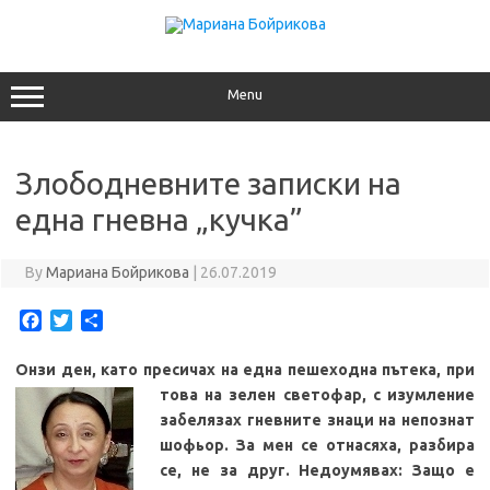
Skip
to
content
Menu
Злободневните записки на
една гневна „кучка”
By
Мариана Бойрикова
|
26.07.2019
F
T
S
a
w
h
c
i
a
Онзи ден, като пресичах на една пешеходна пътека, при
e
t
r
това на
зелен светофар, с изумление
b
t
e
забелязах гневните знаци на непознат
o
e
шофьор. За мен се отнасяха, разбира
o
r
се, не за друг. Недоумявах: Защо е
k