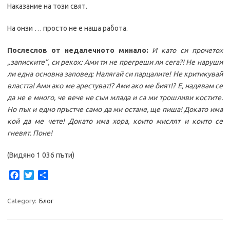
Наказание на този свят.
На онзи … просто не е наша работа.
Послеслов от недалечното минало:
И като си прочетох
„записките”, си рекох: Ами ти не прегреши ли сега?! Не наруши
ли една основна заповед: Налягай си парцалите! Не критикувай
властта! Ами ако ме арестуват!? Ами ако ме бият!? Е, надявам се
да не е много, че вече не съм млада и са ми трошливи костите.
Но пък и едно пръстче само да ми остане, ще пиша! Докато има
кой да ме чете! Докато има хора, които мислят и които се
гневят.
Поне!
(Видяно 1 036 пъти)
F
T
S
a
w
h
c
i
a
Category:
Блог
e
t
r
b
t
e
o
e