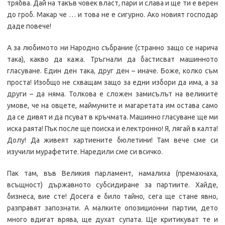
трябва. Дай на такъв човек власт, пари и слава и ще ти е верен
до гроб. Макар че … и това не е сигурно. Ако новият господар
даде повече!
А за любимото ни Народно събрание (странно защо се нарича
така), какво да кажа. Тръгнали да бастисват машинното
гласуване. Един ден така, друг ден – иначе. Боже, колко съм
проста! Изобщо не схващам защо за едни избори да има, а за
други – да няма. Толкова е сложен замисълът на великите
умове, че на овцете, маймуните и магаретата им остава само
да се дивят и да псуват в кръчмата. Машинно гласуване ще ми
иска раята! Пък после ще поиска и електронно! Я, лягай в калта!
Долу! Да живеят хартиените бюлетини! Там вече сме си
изучили мурафетите. Наредили сме си всичко.
Пак там, във Великия парламент, намалиха (премахнаха,
всъщност) държавното субсидиране за партиите. Хайде,
бизнеса, вие сте! Досега е било тайно, сега ще стане явно,
разправят запознати. А малките опозиционни партии, дето
много вдигат врява, ще духат супата. Ще критикуват те и