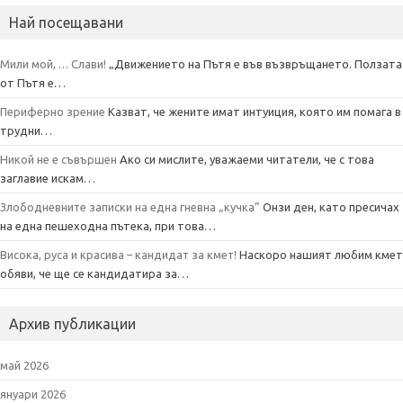
o
r
Най посещавани
k
Мили мой, … Слави!
„Движението на Пътя е във възвръщането. Ползата
от Пътя е…
Периферно зрение
Казват, че жените имат интуиция, която им помага в
трудни…
Никой не е съвършен
Ако си мислите, уважаеми читатели, че с това
заглавие искам…
Злободневните записки на една гневна „кучка”
Онзи ден, като пресичах
на една пешеходна пътека, при това…
Висока, руса и красива – кандидат за кмет!
Наскоро нашият любим кмет
обяви, че ще се кандидатира за…
Архив публикации
май 2026
януари 2026