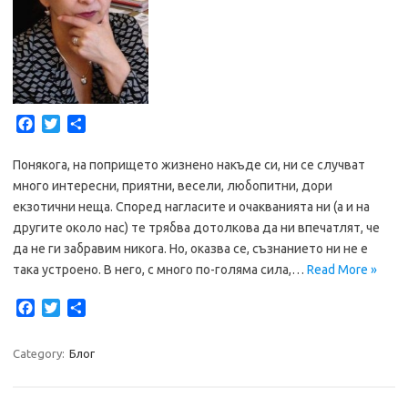
F
T
S
a
w
h
c
i
a
Понякога, на попрището жизнено накъде си, ни се случват
e
t
r
много интересни, приятни, весели, любопитни, дори
b
t
e
екзотични неща. Според нагласите и очакванията ни (а и на
o
e
другите около нас) те трябва дотолкова да ни впечатлят, че
o
r
да не ги забравим никога. Но, оказва се, съзнанието ни не е
k
така устроено. В него, с много по-голяма сила,…
Read More »
F
T
S
a
w
h
c
i
a
Category:
Блог
e
t
r
b
t
e
o
e