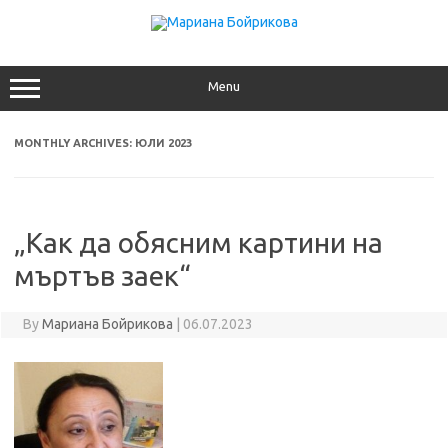
Skip
to
content
Menu
MONTHLY ARCHIVES:
ЮЛИ 2023
„Как да обясним картини на
мъртъв заек“
By
Мариана Бойрикова
|
06.07.2023