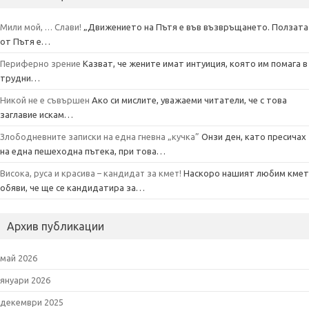
Мили мой, … Слави!
„Движението на Пътя е във възвръщането. Ползата
от Пътя е…
Периферно зрение
Казват, че жените имат интуиция, която им помага в
трудни…
Никой не е съвършен
Ако си мислите, уважаеми читатели, че с това
заглавие искам…
Злободневните записки на една гневна „кучка”
Онзи ден, като пресичах
на една пешеходна пътека, при това…
Висока, руса и красива – кандидат за кмет!
Наскоро нашият любим кмет
обяви, че ще се кандидатира за…
Архив публикации
май 2026
януари 2026
декември 2025