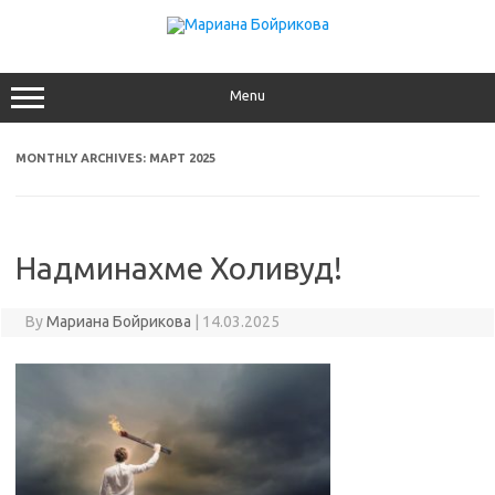
Skip
to
content
Menu
MONTHLY ARCHIVES:
МАРТ 2025
Надминахме Холивуд!
By
Мариана Бойрикова
|
14.03.2025