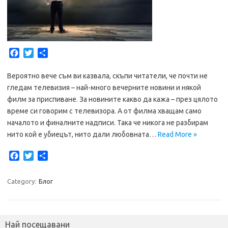
F
T
S
a
w
h
c
i
a
Вероятно вече съм ви казвала, скъпи читатели, че почти не
e
t
r
гледам телевизия – най-много вечерните новини и някой
b
t
e
филм за приспиване. За новините какво да кажа – през цялото
o
e
време си говорим с телевизора. А от филма хващам само
o
r
началото и финалните надписи. Така че никога не разбирам
k
нито кой е убиецът, нито дали любовната…
Read More »
F
T
S
a
w
h
c
i
a
Category:
Блог
e
t
r
b
t
e
o
e
o
r
Най посещавани
k