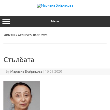
Skip
to
content
Menu
MONTHLY ARCHIVES:
ЮЛИ 2020
Стълбата
By
Мариана Бойрикова
|
16.07.2020