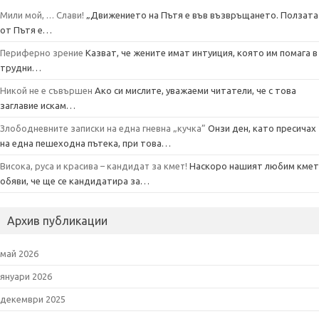
Мили мой, … Слави!
„Движението на Пътя е във възвръщането. Ползата
от Пътя е…
Периферно зрение
Казват, че жените имат интуиция, която им помага в
трудни…
Никой не е съвършен
Ако си мислите, уважаеми читатели, че с това
заглавие искам…
Злободневните записки на една гневна „кучка”
Онзи ден, като пресичах
на една пешеходна пътека, при това…
Висока, руса и красива – кандидат за кмет!
Наскоро нашият любим кмет
обяви, че ще се кандидатира за…
Архив публикации
май 2026
януари 2026
декември 2025