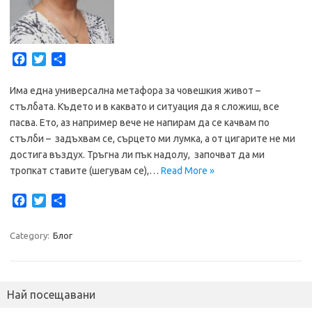
F
T
S
a
w
h
c
i
a
Има една универсална метафора за човешкия живот –
e
t
r
стълбата. Където и в каквато и ситуация да я сложиш, все
b
t
e
пасва. Ето, аз например вече не напирам да се качвам по
o
e
стълби – задъхвам се, сърцето ми лумка, а от цигарите не ми
o
r
достига въздух. Тръгна ли пък надолу, започват да ми
k
тропкат ставите (шегувам се),…
Read More »
F
T
S
a
w
h
c
i
a
Category:
Блог
e
t
r
b
t
e
o
e
o
r
Най посещавани
k