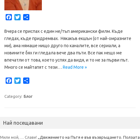
F
T
S
a
w
h
c
i
a
Вчера се приспах с един не/тъп американски филм. Къде
e
t
r
гледах, къде придремвах. Някакъв екшън (от най-омразните
b
t
e
ми), ама нямаше нищо друго по каналите, все сериали, а
o
e
новините бях ги гледала вече два пъти. Все пак нещо ме
o
r
впечатли от това, което успях да видя, и то не за първи път.
k
Много се майтапят с тези…
Read More »
F
T
S
a
w
h
c
i
a
Category:
Блог
e
t
r
b
t
e
o
e
o
r
Най посещавани
k
Мили мой, … Слави!
„Движението на Пътя е във възвръщането. Ползата