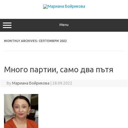
Skip
to
content
Menu
MONTHLY ARCHIVES:
СЕПТЕМВРИ 2022
Много партии, само два пътя
By
Мариана Бойрикова
|
28.09.2022