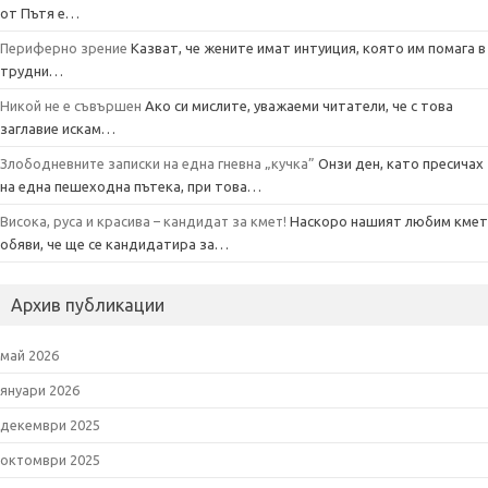
от Пътя е…
Периферно зрение
Казват, че жените имат интуиция, която им помага в
трудни…
Никой не е съвършен
Ако си мислите, уважаеми читатели, че с това
заглавие искам…
Злободневните записки на една гневна „кучка”
Онзи ден, като пресичах
на една пешеходна пътека, при това…
Висока, руса и красива – кандидат за кмет!
Наскоро нашият любим кмет
обяви, че ще се кандидатира за…
Архив публикации
май 2026
януари 2026
декември 2025
октомври 2025