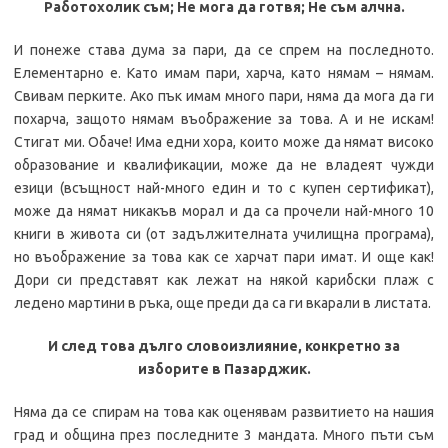
Работохолик съм; Не мога да готвя; Не съм алчна.
И понеже става дума за пари, да се спрем на последното.
Елементарно е. Като имам пари, харча, като нямам – нямам.
Свивам перките. Ако пък имам много пари, няма да мога да ги
похарча, защото нямам въображение за това. А и не искам!
Стигат ми. Обаче! Има едни хора, които може да нямат високо
образование и квалификации, може да не владеят чужди
езици (всъщност най-много един и то с купен сертификат),
може да нямат никакъв морал и да са прочели най-много 10
книги в живота си (от задължителната училищна програма),
но въображение за това как се харчат пари имат. И още как!
Дори си представят как лежат на някой карибски плаж с
ледено мартини в ръка, още преди да са ги вкарали в листата.
И след това дълго словоизлияние, конкретно за
изборите в Пазарджик.
Няма да се спирам на това как оценявам развитието на нашия
град и община през последните 3 мандата. Много пъти съм