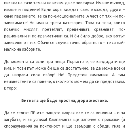
писала на тази тема и не искам да се повтарям. Имаше възход,
имаше и падение! Едни хора виждат само възхода, други –
само падението. Те са по-емоционалните. А част от тях – и по-
зависимите! Но има и трета категория. Това са тези, които
повечко мислят, претеглят, преценяват, сравняват. По-
рационални и по-прагматични са. И би било добре, ако вотът
зависеше от тях. Обаче се случва точно обратното – те са най-
малко на изборите.
До момента са ясни три неща. Първото е, че кандидати ще
има, и този път може би ще са достатъчно, за да може всеки
да направи своя избор! Но! Предстои кампания. А там
неизвестните са повече, отколкото можем да си представим.
Второ:
Битката ще бъде яростна, дори жестока.
Да се стягат ПР-ите, защото накрая все те са виновни – и за
загубата, и за успеха! Кампанията ще започне с приказки (и
споразумения) за почтеност и ще завърши с обиди, гняв и