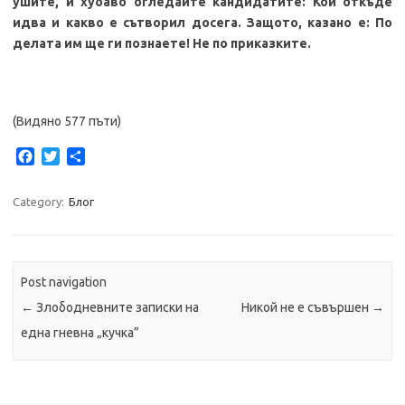
ушите, и хубаво огледайте кандидатите: Кой откъде
идва и какво е сътворил досега. Защото, казано е: По
делата им ще ги познаете! Не по приказките.
(Видяно 577 пъти)
F
T
S
a
w
h
c
i
a
Category:
Блог
e
t
r
b
t
e
o
e
o
r
k
Post navigation
←
Злободневните записки на
Никой не е съвършен
→
една гневна „кучка”