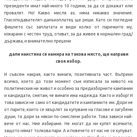
президенти имат най-много 10 години, за да се докажат или
провалят. Но! Какво мисля аз, няма никакво значение.
Гласоподавателят-данъкоплатец ще реши. Като си погледне
фишчето със заплатата и види колко от паричките му,
изкарани с честен труд, отиват, за да живее в нормален град/
държава, и внимателно прецени
дали наистина се намира на такова място, ще направи
своя избор.
И съвсем накрая, както винаги, позитивната част. Въпреки
всичко, което до този момент съм изписала за нивото на
политическия ни живот и особено за предизборните кампании
и кандидати, смятам, че винаги има надежда. Както и избор! И
това зависи не само от кандидатите и кампаниите им. Дори не
от парите, които се хвърлят за купуване на гласове и загубени
души, та дори за някои по-смислени работи. Това зависи най-
вече от нас. Ние избираме. Не могат да ни купят всичките,
защото нямат толкова пари. А и повечето от нас не се купуват.