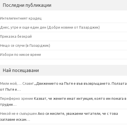
Последни публикации
Интелигентният крадец
Днес, утре и още един ден (Добри новини от Пазарджик)
Приказка безкрай
Нещо се случи (в Пазарджик)
Избори по никое време
Най посещавани
Мили мой, … Слави!
„Движението на Пътя е във възвръщането. Ползата
от Пътя е…
Периферно зрение
Казват, че жените имат интуиция, която им помага в
трудни…
Никой не е съвършен
Ако си мислите, уважаеми читатели, че с това
заглавие искам…