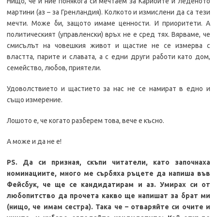
Нищо, че и ние понякога си мечтаем за Карибите и леденото
мартини (аз – за Гренландия). Колкото и измислени да са тези
мечти. Може би, защото имаме ценности. И приоритети. А
политическият (управленски) връх не е сред тях. Вярваме, че
смисълът на човешкия живот и щастие не се измерва с
властта, парите и славата, а с едни други работи като дом,
семейство, любов, приятели.
Удоволствието и щастието за нас не се намират в едно и
също измерение.
Лошото е, че когато разберем това, вече е късно.
А може и да не е!
PS
. Да си призная, скъпи читатели, като започнаха
номинациите, много ме сърбяха ръцете да напиша във
Фейсбук, че ще се кандидатирам и аз. Умирах си от
любопитство да прочета какво ще напишат за брат ми
(нищо, че имам сестра). Така че – отваряйте си очите и