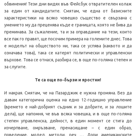
обвинения! Тези дни видях във Фейсбук отвратителен колаж
за един от кандидатите. Смятам, че една от базисните
характеристики на всяко човешко същество е свързана с
умението му да преценява къде е границата, която не бива да
преминава. За съжаление, та и за оправдание на тези, които
все пак го правят, ще посочим примера на големите днес. Това
е моделът на обществото ни, така се успява (каквото и да
означава това), така се катерят политически и управленски
върхове. Това се отнася, разбира се, в още по-голяма степен и
за слугите.
Те са още по-бързи и яростни!
И накрая. Смятам, че на Пазарджик е нужна промяна. Без да
давам категорична оценка на едно 12-годишно управление
(времето е най-добрият съдник и за добрите, и за лошите
дела), ще напомня, че във всяка човешка, и в още по-голяма
степен управленска, дейност, в един момент се стига до
изчерпване, омръзване, пренасищане – с един образ,
поведение, модел, методи, реч … Дори американските