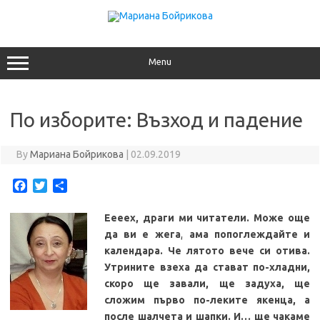
Skip
to
content
Menu
По изборите: Възход и падение
By
Мариана Бойрикова
|
02.09.2019
F
T
S
a
w
h
c
i
a
Еее
ех, драги ми читатели. Може още
e
t
r
да ви е жега, ама попоглеждайте и
b
t
e
календара. Че лятото вече си отива.
o
e
Утрините взеха да стават по-хладни,
o
r
скоро ще завали, ще задуха, ще
k
сложим първо по-леките якенца, а
после шалчета и шапки. И… ще чакаме