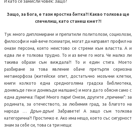
И като се замисли човек: Защо?
Защо, за Бога, е тази яростна битка?!
Какво толкова ще
спечелиш, като станеш кмет?!
Тук много дипломирани и препатили политолози, социолози,
философи и най-вече психиатри, могат да направят профил на
онази персона, която неистово се стреми към властта. А и
едва ли е толкова трудно. То и аз вече го мога. Че малко ли
такива образи съм виждала?! То и един стига. Моето
разбиране за това явление обаче претърпя сериозна
метаморфоза (житейски опит, достатъчно мозъчни клетки,
книги колкото една средноголяма градска библиотека,
донякъде ген и донякъде малшанс) и мога да го обясня само с
една думичка: Пари! Много пари! Онези, другите „причини”: за
родината, за отечеството, за любимия град, за благото на
народа … Дрън-дрън! Забравете! А защо съм толкова
категорична?! Простичко е. Ако има нещо, което със сигурност
знам за себе си, това са три неща: