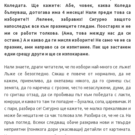
Коледата. Ще кажете: Абе, човек, каква Коледа
бълнуваш, дотогава има 4 месеца! Нали преди това са
изборите?! Лелеее, забравих! Сигурно защото
напоследък все към празниците гледам. Поостарях и не
ми се работи толкова.
(
Ама, това между нас да си
остане.
)
А и какво да ги мисля изборите! Не само че не са
празник, ами направо са с
и изпитание. Пак ще застанем
едни срещу други и ще се изпокараме.
Нали знаете, драги читатели, че по избори най-много се лъже!
Лъже се безогледно. Сякаш е повече от нормално, да не
кажем, приемливо, да окепазиш някого, да го сринеш със
земята, да го наречеш с грозни, често незаслужени, думи, да
го сриташ отзад, да си пробиваш път към победата с лакти,
юмруци, и каквото там ти попадне – бухалка, сопа, царевичак. И
с пари, разбира се! Сигурно ще кажете, че малко прекалявам и
може би нещата не са чак толкова зле. Разбира се, че не са. На
пръв поглед. Всеки следващ обаче разкрива нови и твърде
неприятни (понякога дори ужасяващи) детайли от картината.