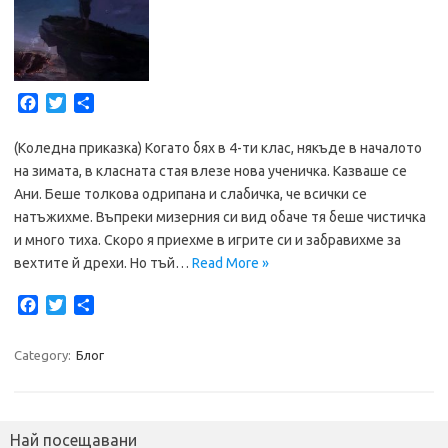
F
T
S
a
w
h
c
i
a
(Коледна приказка) Когато бях в 4-ти клас, някъде в началото
e
t
r
на зимата, в класната стая влезе нова ученичка. Казваше се
b
t
e
Ани. Беше толкова одрипана и слабичка, че всички се
o
e
натъжихме. Въпреки мизерния си вид обаче тя беше чистичка
o
r
и много тиха. Скоро я приехме в игрите си и забравихме за
k
вехтите й дрехи. Но тъй…
Read More »
F
T
S
a
w
h
c
i
a
Category:
Блог
e
t
r
b
t
e
o
e
o
r
Най посещавани
k