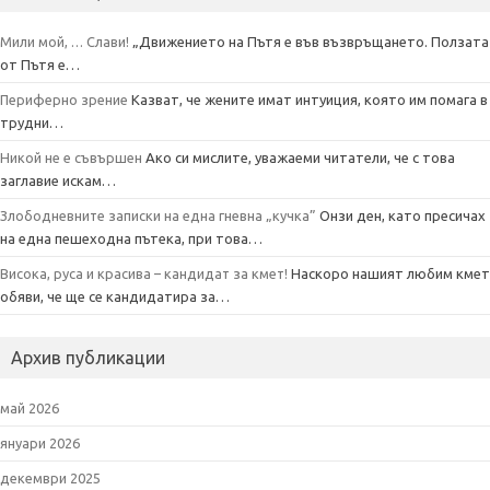
Мили мой, … Слави!
„Движението на Пътя е във възвръщането. Ползата
от Пътя е…
Периферно зрение
Казват, че жените имат интуиция, която им помага в
трудни…
Никой не е съвършен
Ако си мислите, уважаеми читатели, че с това
заглавие искам…
Злободневните записки на една гневна „кучка”
Онзи ден, като пресичах
на една пешеходна пътека, при това…
Висока, руса и красива – кандидат за кмет!
Наскоро нашият любим кмет
обяви, че ще се кандидатира за…
Архив публикации
май 2026
януари 2026
декември 2025