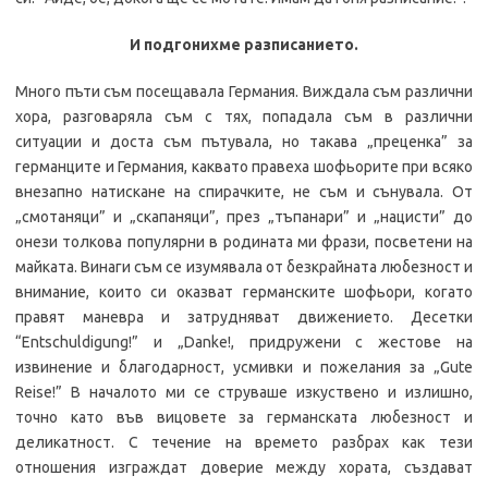
И подгонихме разписанието.
Много пъти съм посещавала Германия. Виждала съм различни
хора, разговаряла съм с тях, попадала съм в различни
ситуации и доста съм пътувала, но такава „преценка” за
германците и Германия, каквато правеха шофьорите при всяко
внезапно натискане на спирачките, не съм и сънувала. От
„смотаняци” и „скапаняци”, през „тъпанари” и „нацисти” до
онези толкова популярни в родината ми фрази, посветени на
майката. Винаги съм се изумявала от безкрайната любезност и
внимание, които си оказват германските шофьори, когато
правят маневра и затрудняват движението. Десетки
“Entschuldigung!” и „Danke!, придружени с жестове на
извинение и благодарност, усмивки и пожелания за „Gute
Reise!” В началото ми се струваше изкуствено и излишно,
точно като във вицовете за германската любезност и
деликатност. С течение на времето разбрах как тези
отношения изграждат доверие между хората, създават