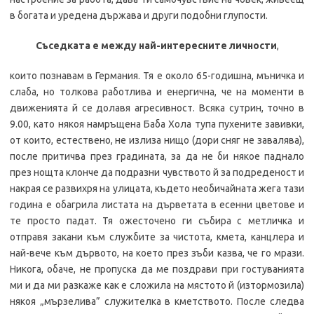
в богата и уредена държава и други подобни глупости.
Съседката е между най-интересните личности
,
които познавам в Германия. Тя е около 65-годишна, мъничка и
слаба, но толкова работлива и енергична, че на моменти в
движенията й се долавя агресивност. Всяка сутрин, точно в
9.00, като някоя намръщена Баба Хола тупа пухените завивки,
от които, естествено, не излиза нищо (дори сняг не завалява),
после притичва през градината, за да не би някое паднало
през нощта клонче да подразни чувството й за подреденост и
накрая се развихря на улицата, където необичайната жега тази
година е обагрила листата на дърветата в есенни цветове и
те просто падат. Тя ожесточено ги събира с метличка и
отправя закани към службите за чистота, кмета, канцлера и
най-вече към дървото, на което през зъби казва, че го мрази.
Никога, обаче, не пропуска да ме поздрави при гостуванията
ми и да ми разкаже как е сложила на мястото й (изтормозила)
някоя „мързелива” служителка в кметството. После следва