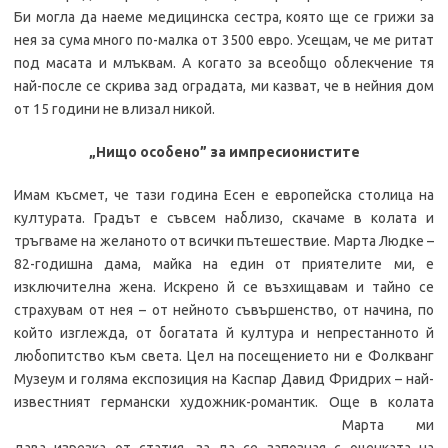
Би могла да наеме медицинска сестра, която ще се грижи за
нея за сума много по-малка от 3500 евро. Усещам, че ме ритат
под масата и млъквам. А когато за всеобщо облекчение тя
най-после се скрива зад оградата, ми казват, че в нейния дом
от 15 години не влизал никой.
„Нищо особено” за импресионистите
Имам късмет, че тази година Есен е европейска столица на
културата. Градът е съвсем наблизо, скачаме в колата и
тръгваме на желаното от всички пътешествие. Марта Людке –
82-годишна дама, майка на един от приятелите ми, е
изключителна жена. Искрено й се възхищавам и тайно се
страхувам от нея – от нейното съвършенство, от начина, по
който изглежда, от богатата й култура и непрестанното й
любопитство към света. Цел на посещението ни е Фолкванг
Музеум и голяма експозиция на Каспар Давид Фридрих – най-
известният германски художник-романтик.
Още в колата
Марта ми