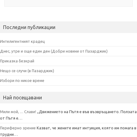
Последни публикации
Интелигентният крадец
Днес, утре и още един ден (Добри новини от Пазарджик)
Приказка безкрай
Нещо се случи (в Пазарджик)
Избори по никое време
Най посещавани
Мили мой, … Слави!
„Движението на Пътя е във възвръщането. Ползата
от Пътя е…
Периферно зрение
Казват, че жените имат интуиция, която им помага в
трудни…