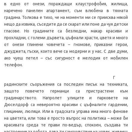
в едно от онези, пораждащи клаустрофобия, жилища,
наречено панелен апартамент, съм влюбена в тяхната
градина. Толкова е тихо, че на моменти ми се приисква някой
нещо да извика, съседите да се скарат или поне да чуя детски
гласове. Но градините са безлюдни, макар красиви и
прохладни, с големи дървета, цъфнали храсти, цветя и много
от онези глинени човечета – гномове, приказни герои,
джуджета, гъски, които вече са модерни и у нас. С две думи,
ако чуеш петел – със сигурност е мелодия от мобилен
телефон.
Г
радинските съоръжения са последен писък на техниката,
защото повечето германци са пристрастени към
градинарството. Напролет улиците и парковете на
Дюселдорф са невероятно красиви с цъфналите гардении,
глицинии, люляци. Или в градската управа има много фенове
на цветята, или това е просто въпрос на политика – може би
красивата среда те прави по-ведър, спокоен, създава ти
настроение за работа, дава ти самочувствие на човек, живеещ