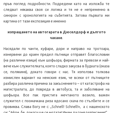
пръв поглед подробности. Подредени като на изложба те
следват някаква своя си логика и тя не е непременно в
синхрон с хронологията на събитията. Затова първата ми
картина от тази експозиция е именно
изпращането на автогарата
в Дюселдорф и дългото
чакане
.
Насядали по чанти, куфари, дори и направо на тротоара,
изнервени до краен предел пътници отправят благословии
(на различни езици) към шофьора, фирмата за превози и най-
вече към служителката, която сладко закусва в будката (оказа
се, полякиня), докато говори с нас. Тя използва толкова
измислен вариант на немския език, че всеки от пътниците
разбира различна причина за закъснението – от катастрофа на
магистралата, до повреда в автобуса, та и заболяване на
шофьора. Все пак пристига мечтаното возило, важен
служител с поомачкана риза ядосано скача по стълбите и се
провиква. Слава Богу не с: „Schnell! Schnell!», а с нашенското
си: ”Айде, бе, докога ще се мотате! Имам да гоня разписание!”.