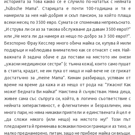
историята за това какво се е случило по-нататък с нейната
„hübsche Mama”. Старицата е почти 100-годишна и тя е
намерила за нея най-добрия и скъп пансион, за който плаща
всеки месец по 3500 евро. Сумата се споменава непрекъснато.
„И струва ли си аз за такова обслужване да давам 3500 евро!?”
или „Не мога ли да намеря аз нещо по-добро за 3 500 евро!?”.
Безспорно Фрау Кесслер много обича майка си, купува й мили
подаръци и наблюдава внимателно как се отнасят с нея. Най-
важната й задача обаче е да постави на мястото им онези
„ужасни медицински сестри” (с тъмна кожа), които само пушат
в стаята, крадат, не им пука от нищо и най-вече не се грижат
достатъчно за „meine Mama”. Кимам разбиращо, успявам от
време на време да кажа и аз нещо от рода на: ”Ужасно! Как
може! Бедната Ви майка!” Наистина й съчувствам. Няма деца,
живее сама със съпруга си, който, в логично съответствие с
нейната хиперактивност, е флегматичен и безразличен, има
много пари, но няма никакви приятели и единствената й цел е
„да сложи някого (или нещо) на мястото му!” Този път
пледоарията й преминава всякакви поноси граници и аз тихо, и
малко преднамерено, питам, защо не прибере майка си вкъщи.