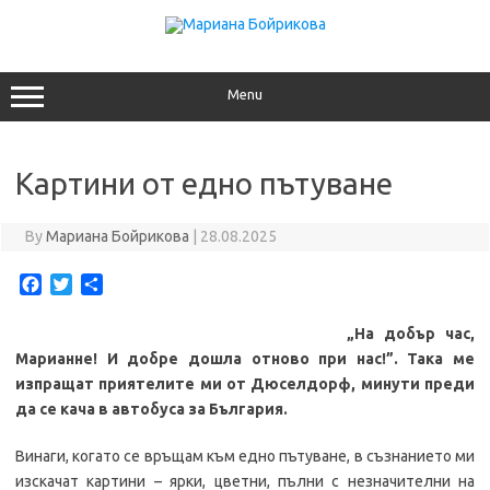
Skip
to
content
Menu
Картини от едно пътуване
By
Мариана Бойрикова
|
28.08.2025
F
T
S
a
w
h
c
i
a
„
На добър час,
e
t
r
Марианне! И добре дошла отново при нас!”. Така ме
b
t
e
изпращат приятелите ми от Дюселдорф, минути преди
o
e
да се кача в автобуса за България.
o
r
k
Винаги, когато се връщам към едно пътуване, в съзнанието ми
изскачат картини – ярки, цветни, пълни с незначителни на