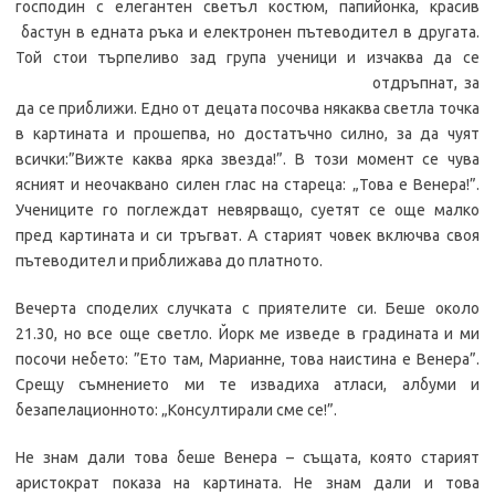
господин с елегантен светъл костюм, папийонка, красив
бастун в едната ръка и електронен пътеводител в другата.
Той стои търпеливо зад група ученици и изчаква да се
отдръпнат, за
да се приближи. Едно от децата посочва някаква светла точка
в картината и прошепва, но достатъчно силно, за да чуят
всички:”Вижте каква ярка звезда!”. В този момент се чува
ясният и неочаквано силен глас на стареца: „Това е Венера!”.
Учениците го поглеждат невярващо, суетят се още малко
пред картината и си тръгват. А старият човек включва своя
пътеводител и приближава до платното.
Вечерта споделих случката с приятелите си. Беше около
21.30, но все още светло. Йорк ме изведе в градината и ми
посочи небето: ”Ето там, Марианне, това наистина е Венера”.
Срещу съмнението ми те извадиха атласи, албуми и
безапелационното: „Консултирали сме се!”.
Не знам дали това беше Венера – същата, която старият
аристократ показа на картината. Не знам дали и това