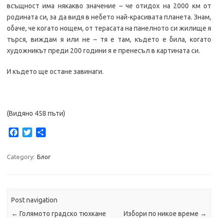
всъщност има някакво значение – че отидох на 2000 км от
родината си, за да видя в небето най-красивата планета. Знам,
обаче, че когато нощем, от терасата на панелното си жилище я
търся, виждам я или не – тя е там, където е била, когато
художникът преди 200 години я е пренесъл в картината си.
И където ще остане завинаги.
(Видяно 458 пъти)
F
T
S
a
w
h
c
i
a
Category:
Блог
e
t
r
b
t
e
o
e
o
r
k
Post navigation
←
Голямото градско тюхкане
Избори по никое време
→