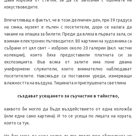
дава изрезка от статия, за да се запозная с оценката на
изкуствоведите.
Впечатляващ е фактът, че в този делничен ден, при 39 градуса
на сянка, музеят е пълен с посетители, дори се налага да
чакаме на опашка за билети. Преди да вляза в първата зала, си
взимам електронен пътеводител. 80 картини на художника са
събрани от цял свят – изброих около 20 галерии (вкл. частни
колекции), които бяха предоставили платната си за
експозицията. Във всяка от залите има поне двама
униформени служители, които внимателно наблюдават
посетителите. Навсякъде са поставени уреди, измерващи
влажността на въздуха. Тишината и приглушената светлина
създават усещането за съучастие в тайнство,
каквото би могло да бъде въздействието от една изложба
(или една само картина). И то се усеща по лицата на хората,
които са тук.