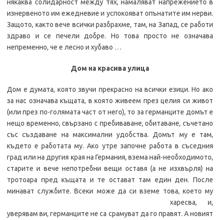
някаква солидарност между тях, намаляват напрежението в
изнервеното им ежедневие и успокояват опънатите им нерви.
Защото, както вече всички разбрахме, там, на Запад, се работи
здраво и се печели добре. Но това просто не означава
непременно, че е лесно и хубаво …
Дом на красива улица
Дом е думата, която звучи прекрасно на всички езици. Но ако
за нас означава къщата, в която живеем през целия си живот
(или през по-голямата част от него), то за германците домът е
нещо временно, свързано с пребиваване, обитаване, съчетано
със създаване на максимални удобства. Домът му е там,
където е работата му. Ако утре започне работа в съседния
град или на другия края на Германия, взема най-необходимото,
старите и вече непотребни вещи оставя (а не изхвърля) на
тротоара пред къщата и те остават там един ден. После
минават службите. Всеки може д
а си вземе това, което му
харесва, и,
уверявам ви, германците не са срамуват да го правят. А новият