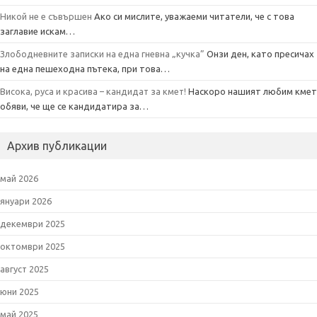
Никой не е съвършен
Ако си мислите, уважаеми читатели, че с това
заглавие искам…
Злободневните записки на една гневна „кучка”
Онзи ден, като пресичах
на една пешеходна пътека, при това…
Висока, руса и красива – кандидат за кмет!
Наскоро нашият любим кмет
обяви, че ще се кандидатира за…
Архив публикации
май 2026
януари 2026
декември 2025
октомври 2025
август 2025
юни 2025
май 2025