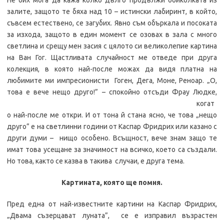
Не бих мога да кажа колко дълго продължи обиколката из
залите, защото те бяха над 10 – истински лабиринт, в който,
съвсем естествено, се загубих. Явно съм объркала и посоката
за изхода, защото в един момент се озовах в зала с много
светлина и срещу мен засия с цялото си великолепие картина
на Ван Гог. Щастливата случайност ме отведе при друга
колекция, в която най-после можах да видя платна на
любимите ми импресионисти Гоген, Дега, Моне, Реноар. „О,
това е вече
нещо друго!” – спокойно отсъди Фрау Людке,
когат
о най-после ме откри. И от тона й стана ясно, че това „нещо
друго” е на светлинни години от Каспар Фридрих или казано с
други думи – нищо особено. Всъщност, вече знам защо те
имат това усещане за значимост на всичко, което са създали.
Но това, както се казва в такива случаи, е друга тема.
Картината, която ще помня.
Пред една от най-известните картини на Каспар Фридрих,
„Двама съзерцават луната”, се е изправил възрастен