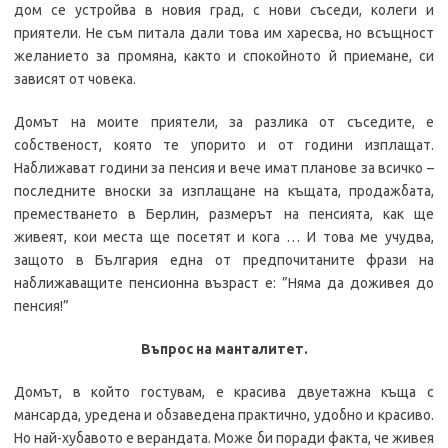
дом се устройва в новия град, с нови съседи, колеги и
приятели. Не съм питала дали това им харесва, но всъщност
желанието за промяна, както и спокойното й приемане, си
зависят от човека.
Домът на моите приятели, за разлика от съседите, е
собственост, която те упорито и от години изплащат.
Наближават години за пенсия и вече имат планове за всичко –
последните вноски за изплащане на къщата, продажбата,
преместването в Берлин, размерът на пенсията, как ще
живеят, кои места ще посетят и кога … И това ме учудва,
защото в България една от предпочитаните фрази на
наближаващите пенсионна възраст е: ”Няма да доживея до
пенсия!”
Въпрос на манталитет.
Домът, в който гостувам, е красива двуетажна къща с
мансарда, уредена и обзаведена практично, удобно и красиво.
Но най-хубавото е верандата. Може би поради факта, че живея